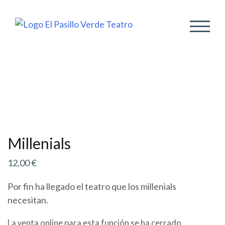
ALTER
Millenials
12,00
€
Por fin ha llegado el teatro que los millenials
necesitan.
La venta online para esta función se ha cerrado.