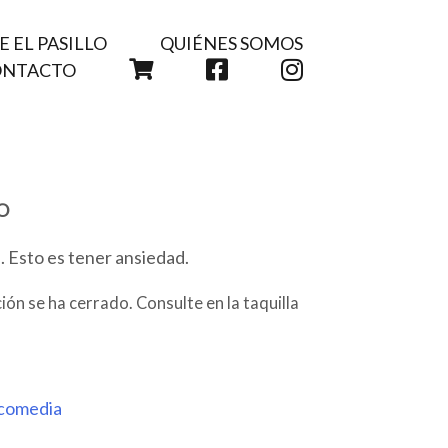
 EL PASILLO
QUIÉNES SOMOS
CARRITO
FACEBOOK
INSTAGRAM
ONTACTO
O
s. Esto es tener ansiedad.
ión se ha cerrado. Consulte en la taquilla
comedia