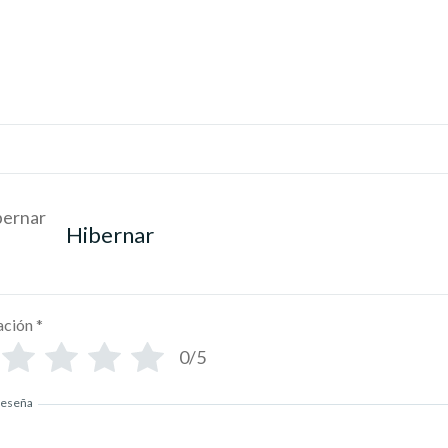
Hibernar
ación
*
0/5
reseña