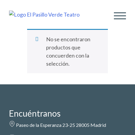
ALTER
No se encontraron
productos que
concuerden con la
selección.
Encuéntranos
Paseo de la Esperanza 23-25 28005 Madrid