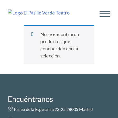
ALTER
No se encontraron
productos que
concuerden con la
selección.
Encuéntranos
Paseo de la Esperanza 23-25 28005 Madrid