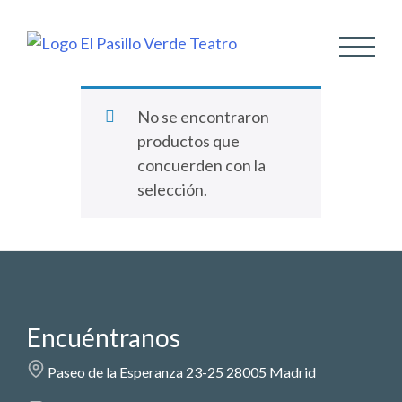
ALTER
No se encontraron
productos que
concuerden con la
selección.
Encuéntranos
Paseo de la Esperanza 23-25 28005 Madrid