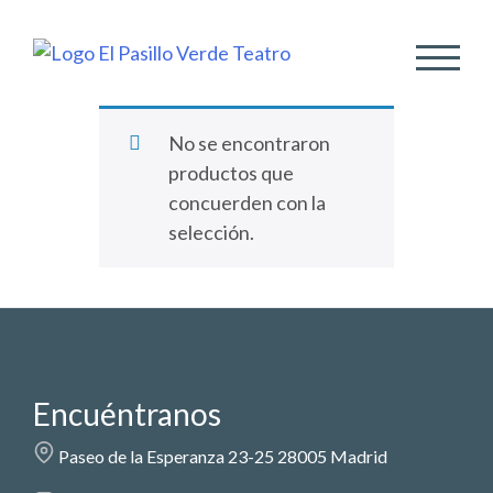
ALTER
No se encontraron
productos que
concuerden con la
selección.
Encuéntranos
Paseo de la Esperanza 23-25 28005 Madrid