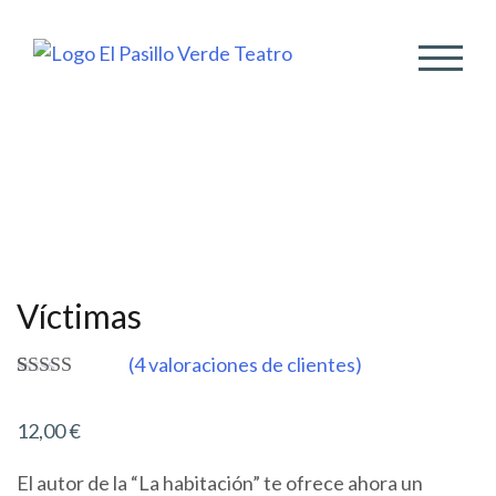
ALTER
Víctimas
(
4
valoraciones de clientes)
Valorado
4
5.00
sobre 5
12,00
€
basado en
puntuaciones
de clientes
El autor de la “La habitación” te ofrece ahora un