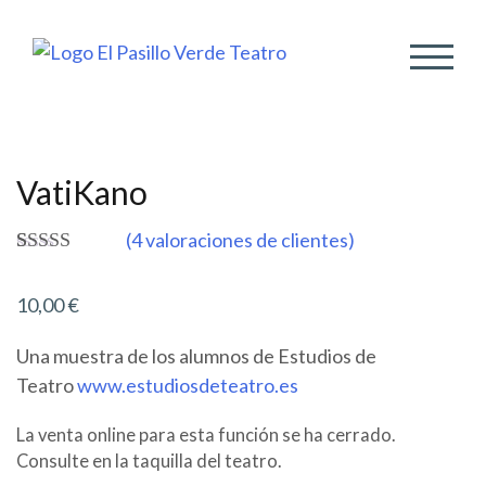
ALTER
VatiKano
(
4
valoraciones de clientes)
Valorado
4
5.00
sobre 5
10,00
€
basado en
puntuaciones
de clientes
Una muestra de los alumnos de Estudios de
Teatro
www.estudiosdeteatro.es
La venta online para esta función se ha cerrado.
Consulte en la taquilla del teatro.