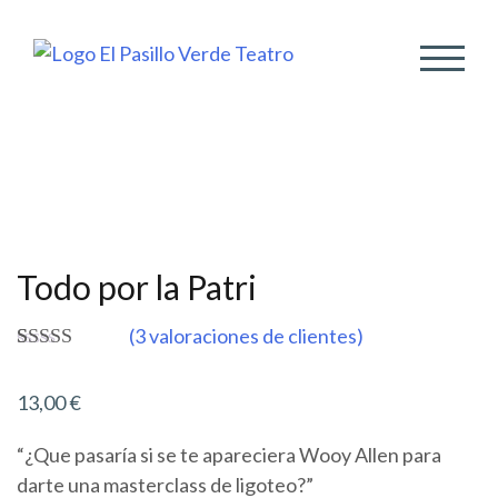
ALTER
Todo por la Patri
(
3
valoraciones de clientes)
Valorado
3
5.00
sobre 5
13,00
€
basado en
puntuaciones
de clientes
“¿Que pasaría si se te apareciera Wooy Allen para
darte una masterclass de ligoteo?”