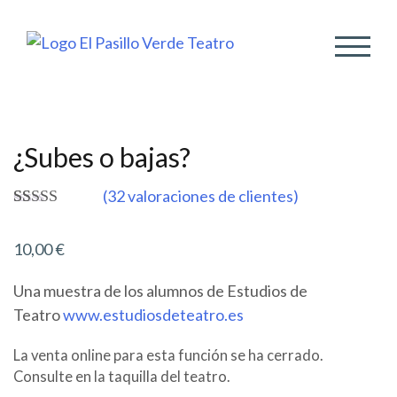
ALTER
¿Subes o bajas?
(
32
valoraciones de clientes)
Valorado
32
5.00
sobre 5
10,00
€
basado en
puntuaciones
de clientes
Una muestra de los alumnos de Estudios de
Teatro
www.estudiosdeteatro.es
La venta online para esta función se ha cerrado.
Consulte en la taquilla del teatro.