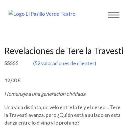
ALTER
Revelaciones de Tere la Travesti
(
52
valoraciones de clientes)
Valorado
52
4.87
sobre 5
12,00
€
basado en
puntuaciones
de clientes
Homenaje a una generación olvidada
Una vida distinta, un velo entre la fe y el deseo… Tere
la Travesti avanza, pero ¿Quién está a su lado en esta
danza entre lo divino y lo profano?