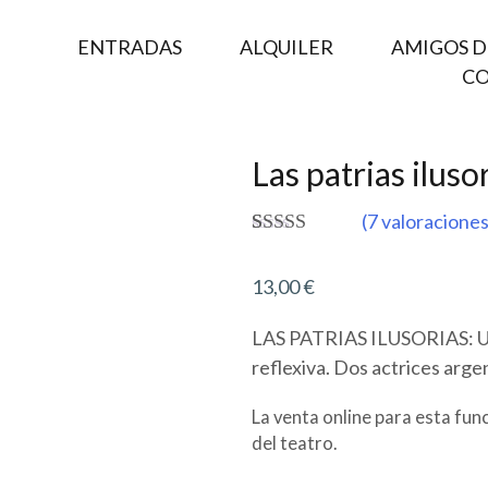
ENTRADAS
ALQUILER
AMIGOS DE
C
Las patrias iluso
(
7
valoraciones
Valorado
7
4.86
sobre 5
13,00
€
basado en
puntuaciones
de clientes
LAS PATRIAS ILUSORIAS: Una
reflexiva. Dos actrices arge
La venta online para esta func
del teatro.