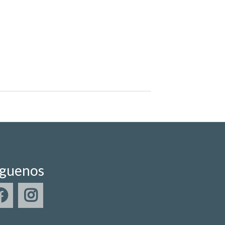
íguenos