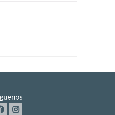
íguenos