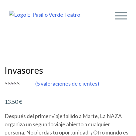
ALTER
Invasores
(
5
valoraciones de clientes)
Valorado
5
5.00
sobre 5
13,50
€
basado en
puntuaciones
de clientes
Después del primer viaje fallido a Marte, La NAZA
organiza un segundo viaje abierto a cualquier
persona. No pierdas tu oportunidad. ¡ Otro mundo es