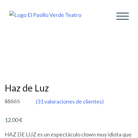
ALTER
Haz de Luz
(
31
valoraciones de clientes)
Valorado
31
4.97
sobre 5
12,00
€
basado en
puntuaciones
de clientes
HAZ DE LUZ es un espectáculo clown muy idiota que