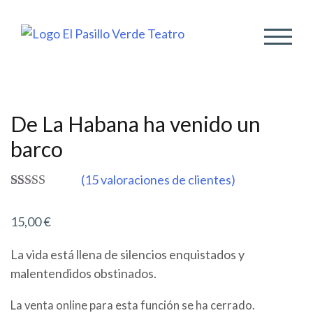
ALTER
De La Habana ha venido un
barco
(
15
valoraciones de clientes)
Valorado
15
4.87
sobre 5
15,00
€
basado en
puntuaciones
de clientes
La vida está llena de silencios enquistados y
malentendidos obstinados.
La venta online para esta función se ha cerrado.