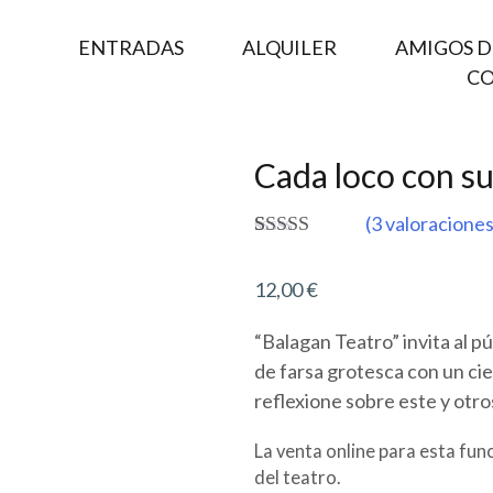
ENTRADAS
ALQUILER
AMIGOS DE
C
Cada loco con s
(
3
valoraciones
Valorado
3
5.00
sobre 5
12,00
€
basado en
puntuaciones
de clientes
“Balagan Teatro” invita al p
de farsa grotesca con un cier
reflexione sobre este y otr
La venta online para esta func
del teatro.