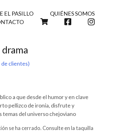
 EL PASILLO
QUIÉNES SOMOS
CARRITO
FACEBOOK
INSTAGRAM
ONTACTO
u drama
 de clientes)
úblico a que desde el humor y en clave
to pellizco de ironía, disfrute y
os temas del universo chejoviano
ión se ha cerrado. Consulte en la taquilla