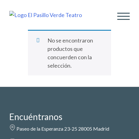
ALTER
No se encontraron
productos que
concuerden con la
selección.
Encuéntranos
Paseo de la Esperanza 23-25 28005 Madrid